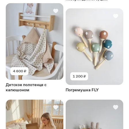
"бежевый"
4 600 ₽
1 200 ₽
Детское полотенце с
капюшоном
Погремушка FLY