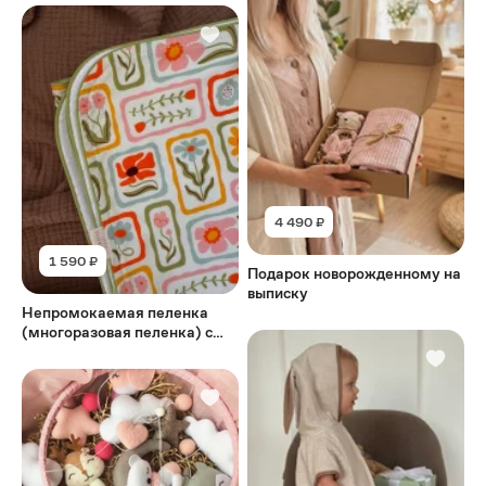
4 490 ₽
1 590 ₽
Подарок новорожденному на
выписку
Непромокаемая пеленка
(многоразовая пеленка) с
окантовкой