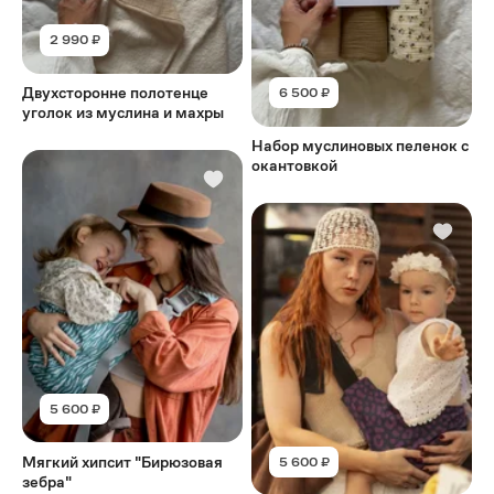
2 990 ₽
Двухсторонне полотенце
6 500 ₽
уголок из муслина и махры
Набор муслиновых пеленок с
окантовкой
5 600 ₽
Мягкий хипсит "Бирюзовая
5 600 ₽
зебра"