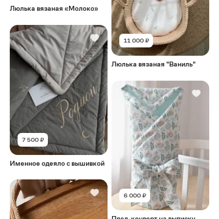
Люлька вязаная «Молоко»
11 000 ₽
Люлька вязаная "Ваниль"
7 500 ₽
Именное одеяло с вышивкой
6 000 ₽
Плед-конверт на выписку