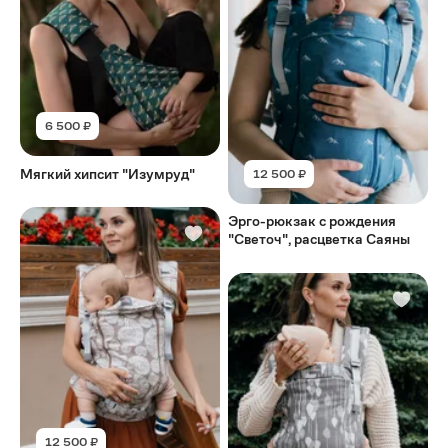
6 500 ₽
Мягкий хипсит "Изумруд"
12 500 ₽
Эрго-рюкзак с рождения
"Светоч", расцветка Саяны
12 500 ₽