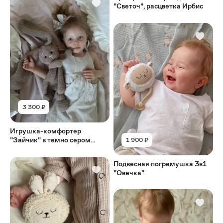
"Светоч", расцветка Ирбис
3 300 ₽
Игрушка-комфортер
"Зайчик" в темно сером
1 900 ₽
оттенке
Подвесная погремушка 3в1
"Овечка"