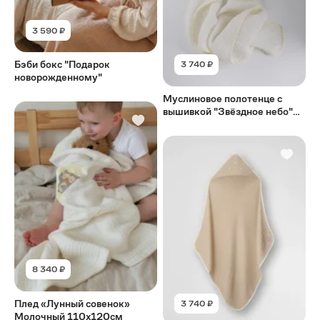
3 590 ₽
Бэби бокс "Подарок
3 740 ₽
новорожденному"
Муслиновое полотенце с
вышивкой "Звёздное небо"
Молочный
8 340 ₽
Плед «Лунный совенок»
3 740 ₽
Молочный 110х120см