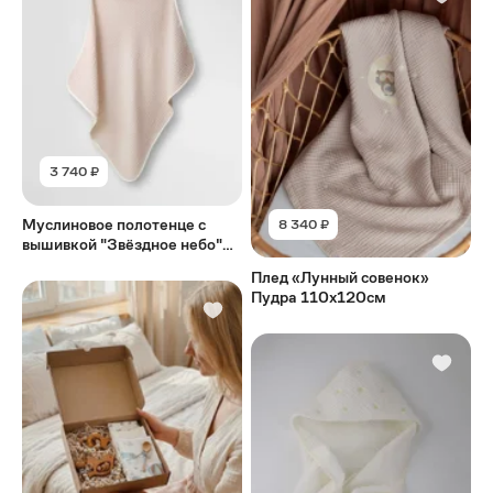
3 740 ₽
Муслиновое полотенце с
8 340 ₽
вышивкой "Звёздное небо"
Пудра
Плед «Лунный совенок»
Пудра 110х120см