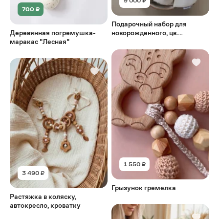
9 000 ₽
700 ₽
Подарочный набор для
Деревянная погремушка-
новорожденного, цв.
маракас "Лесная"
"молочный"
1 550 ₽
3 490 ₽
Грызунок гремелка
Растяжка в коляску,
автокресло, кроватку