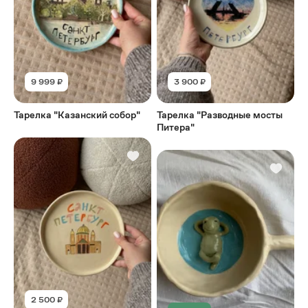
9 999 ₽
3 900 ₽
Тарелка "Казанский собор"
Тарелка "Разводные мосты
Питера"
2 500 ₽