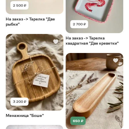
2 500 ₽
На заказ -> Тарелка "Две
рыбки"
2 700 ₽
На заказ -> Тарелка
квадратная "Две креветки"
3 200 ₽
Менажница "Боше"
650 ₽