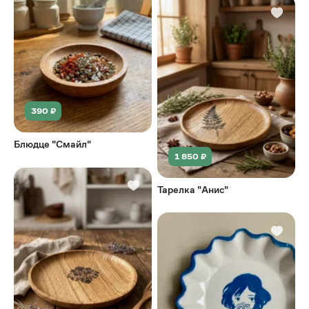
390 ₽
Блюдце "Смайл"
1 850 ₽
Тарелка "Анис"