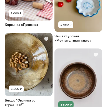
1 000 ₽
Корзинка «Прованс»
2 050 ₽
Чаша глубокая
«Мечтательная такса»
6 500 ₽
Блюдо "Овсянка со
сгущенкой"
1 500 ₽